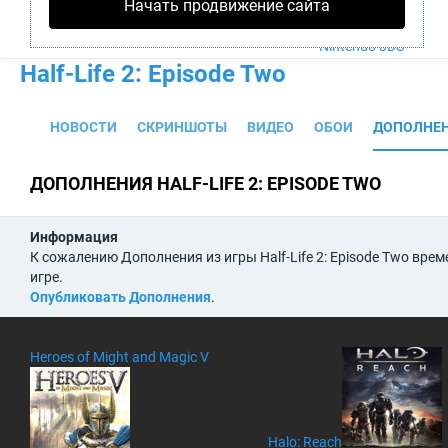
Начать продвижение сайта
PS4
Xbox One
Nintendo 3DS
Half-Life 2: Episode Two
НОВОСТИ
СКРИНШОТЫ
ВИДЕО
ОБОИ
ДОПОЛНЕ
ДОПОЛНЕНИЯ HALF-LIFE 2: EPISODE TWO
Информация
К сожалению Дополнения из игры Half-Life 2: Episode Two вре
игре.
Опубликовать Дополнения
.
Heroes of Might and Magic V
Halo: Reach