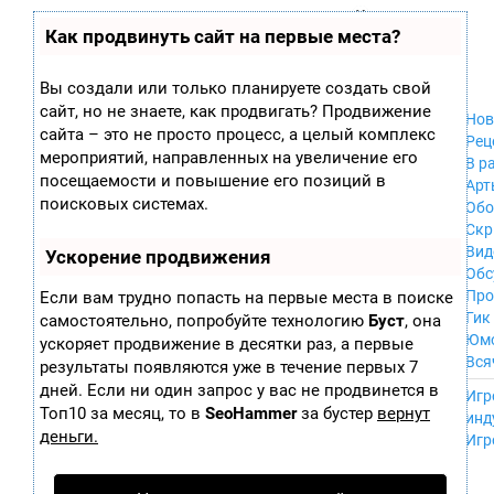
Zobra.ru - Игровое сообщество - все о
П
Как продвинуть сайт на первые места?
Xbox 360
играх
ла
PC
т
Xbox
ф
Вы создали или только планируете создать свой
ор
Wii
сайт, но не знаете, как продвигать? Продвижение
м
Нов
GameCube
сайта – это не просто процесс, а целый комплекс
ы
Рец
PS
мероприятий, направленных на увеличение его
В р
PS2
посещаемости и повышение его позиций в
Арт
PS3
поисковых системах.
Обо
Nintendo 64
Скр
Dreamcast
Вид
Ускорение продвижения
PSP
Обс
Nintendo DS
Про
Если вам трудно попасть на первые места в поиске
Android
Гик
самостоятельно, попробуйте технологию
Буст
, она
iPhone, iPod,
Юм
ускоряет продвижение в десятки раз, а первые
iPad
Вся
результаты появляются уже в течение первых 7
MacOS
------
дней. Если ни один запрос у вас не продвинется в
Sega Mega Drive
Игр
NES
Топ10 за месяц, то в
SeoHammer
за бустер
вернут
инд
PSP Vita
деньги.
Игр
Mobile
Wii U