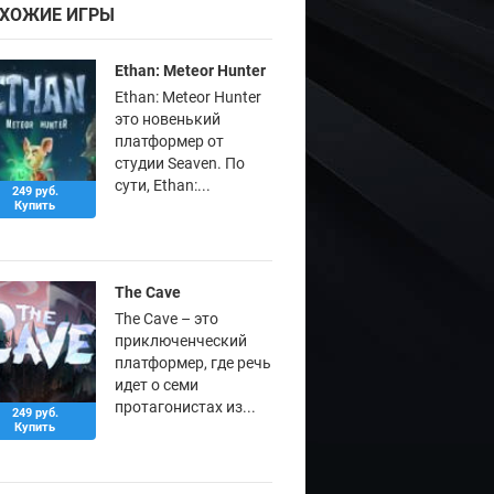
ХОЖИЕ ИГРЫ
Ethan: Meteor Hunter
Ethan: Meteor Hunter
это новенький
платформер от
студии Seaven. По
сути, Ethan:...
249 руб.
Купить
The Cave
The Cave – это
приключенческий
платформер, где речь
идет о семи
протагонистах из...
249 руб.
Купить