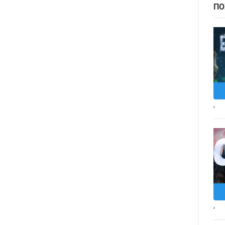
ПО
,
,