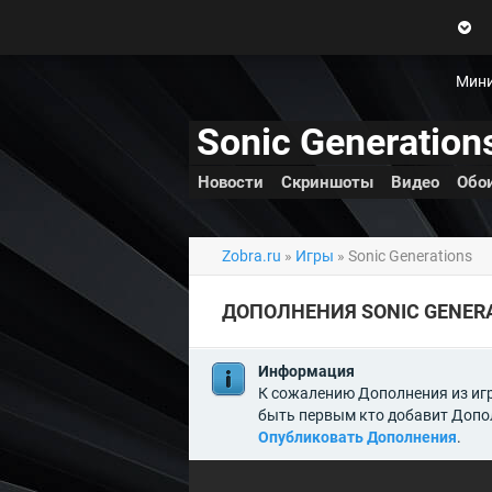
Zobra.ru - Игровое сообщество -
все о играх
П
ла
т
Мини
ф
ор
Sonic Generation
м
ы
Новости
Скриншоты
Видео
Обо
Zobra.ru
»
Игры
» Sonic Generations
ДОПОЛНЕНИЯ SONIC GENER
Информация
К сожалению Дополнения из игры
быть первым кто добавит Допол
Опубликовать Дополнения
.