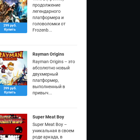
продолжение
легендарного
платформера и
головоломки от
299 руб.
Купить
Frozenb...
Rayman Origins
Rayman Origins – это
абсолютно новый
двухмерный
платформер,
выполненный в
399 руб.
Купить
привыч...
Super Meat Boy
Super Meat Boy –
уникальная в своем
роде аркада, в