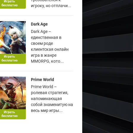
Играть
бесплатно
игроку, но отплачи...
Dark Age
Dark Age –
единственная в
своем роде
клиентская онлайн
игра в жанре
Играть
бесплатно
MMORPG, кото...
Prime World
Prime World –
ролевая стратегия,
напоминающая
собой знаменитую на
весь мир игры...
Играть
бесплатно