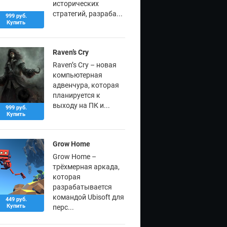
исторических
стратегий, разраба...
999 руб.
Купить
Raven’s Cry
Raven’s Cry – новая
компьютерная
адвенчура, которая
планируется к
выходу на ПК и...
999 руб.
Купить
Grow Home
Grow Home –
трёхмерная аркада,
которая
разрабатывается
командой Ubisoft для
449 руб.
Купить
перс...