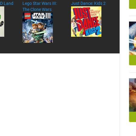
3D Land
Lego Star Wars III:
Just Dance: Kids 2
The Clone Wars