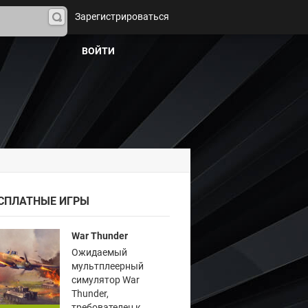
Зарегистрироваться
На
йти
ВОЙТИ
СПЛАТНЫЕ ИГРЫ
War Thunder
Ожидаемый
мультплеерный
симулятор War
Thunder,
требователен к