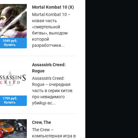
Mortal Kombat 10 (X)
Mortal Kombat 10 –
новая часть
«смертельной
битвы», выходом
которой
1049 руб.
Купить
разработчики...
Assassin's Creed:
Rogue
Assassin's Creed:
Rogue – очередная
часть в серии хитов
про невидимого
1799 руб.
Купить
убийцу-ас...
Crew, The
The Crew –
компьютерная игра в