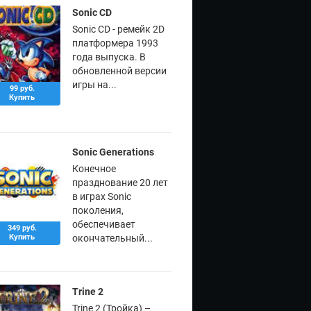
Sonic CD
Sonic CD - ремейк 2D
платформера 1993
года выпуска. В
обновленной версии
игры на...
99 руб.
Купить
Sonic Generations
Конечное
празднование 20 лет
в играх Sonic
поколения,
обеспечивает
349 руб.
Купить
окончательный...
Trine 2
Trine 2 (Тройка) –